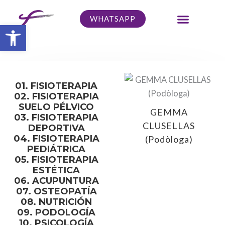
Ir
WHATSAPP
al
Abrir barra de herramientas
contenido
01. FISIOTERAPIA
02. FISIOTERAPIA
SUELO PÉLVICO
SANCHEZ
GEMMA
GEMMA PARERA
03. FISIOTERAPIA
rapeuta)
CLUSELLAS
(Nutricionista)
DEPORTIVA
04. FISIOTERAPIA
(Podòloga)
PEDIÁTRICA
05. FISIOTERAPIA
ESTÉTICA
06. ACUPUNTURA
07. OSTEOPATÍA
08. NUTRICIÓN
09. PODOLOGÍA
10. PSICOLOGÍA