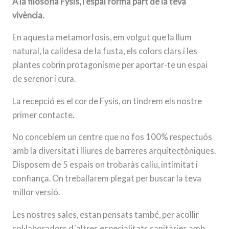
A la filosofia Fysis, l’espai forma part de la teva
vivència.
En aquesta metamorfosis, em volgut que la llum
natural, la calidesa de la fusta, els colors clars i les
plantes cobrin protagonisme per aportar-te un espai
de serenor i cura.
La recepció es el cor de Fysis, on tindrem els nostre
primer contacte.
No concebíem un centre que no fos 100% respectuós
amb la diversitat i lliures de barreres arquitectòniques.
Disposem de 5 espais on trobaràs caliu, intimitat i
confiança. On treballarem plegat per buscar la teva
millor versió.
Les nostres sales, estan pensats també, per acollir
col·laboradors d´altres especialitats sanitàries amb